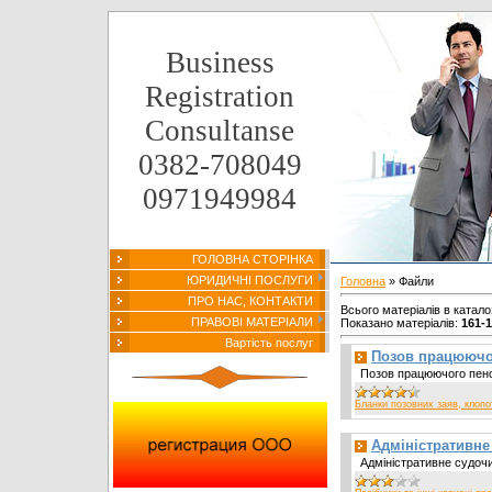
Business
Registration
Consultanse
0382-708049
0971949984
ГОЛОВНА СТОРІНКА
ЮРИДИЧНІ ПОСЛУГИ
Головна
»
Файли
ПРО НАС, КОНТАКТИ
Всього матеріалів в катало
ПРАВОВІ МАТЕРІАЛИ
Показано матеріалів
:
161-
Вартість послуг
Позов працюючо
Позов працюючого пенс
Бланки позовних заяв, клопот
Адміністративне
Адміністративне судочи