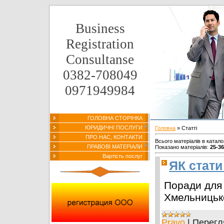
Business
Registration
Consultanse
0382-708049
0971949984
ГОЛОВНА СТОРІНКА
ЮРИДИЧНІ ПОСЛУГИ
Головна
»
Статті
ПРО НАС, КОНТАКТИ
Всього матеріалів в катало
ПРАВОВІ МАТЕРІАЛИ
Показано матеріалів
:
25-36
Вартість послуг
ЯК стат
Поради для
Хмельницьк
Pravo
|
Перегл