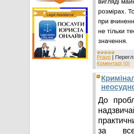
вигляді май
розмірах. Т
при вчиненн
не тільки т
значення.
Pravo
|
Перегл
Коментарі (0)
Криміна
неосудно
До пробл
надзви
практичн
за все