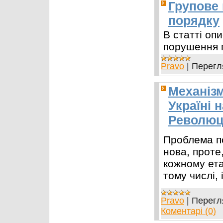
Групове
порядку
В статті оп
порушення 
Pravo
|
Перегл
Механізм
Україні 
Революці
Проблема по
нова, проте,
кожному ета
тому числі, 
Pravo
|
Перегл
Коментарі (0)