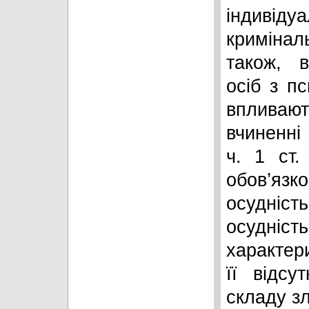
індивіду
кримінал
також, в
осіб з п
вплива
вчиненні
ч. 1 ст.
обов’язк
осудніс
осудні
характери
її відсу
складу зл