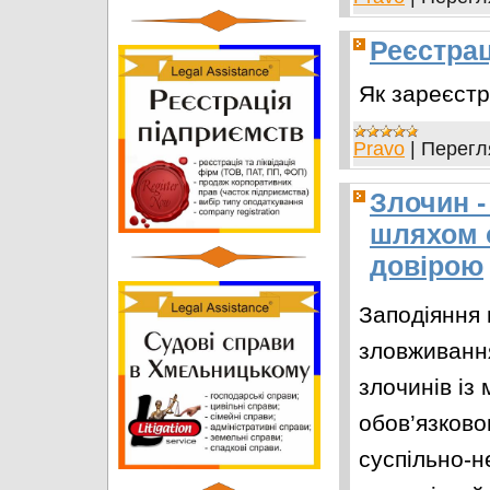
Реєстрац
Як зареєстр
Pravo
|
Перегл
Злочин -
шляхом 
довірою
Заподіяння
зловживанн
злочинів із
обов’язково
суспільно-н