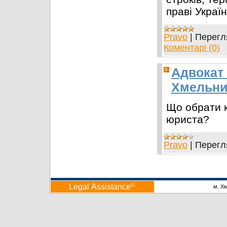
праві Украї
Pravo
|
Перегл
Коментарі (0)
Адвокат
Хмельни
Що обрати к
юриста?
Pravo
|
Перегл
©
Legal Аssistance
м. Х