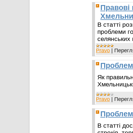
Правові 
Хмельниц
В статті ро
проблеми го
селянських 
Pravo
|
Перегл
Проблем
Як правиль
Хмельницьк
Pravo
|
Перегл
Проблема
В статті до
строків, те