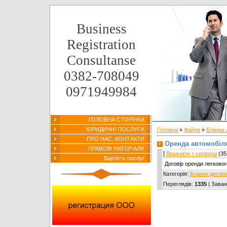
Business
Registration
Consultanse
0382-708049
0971949984
ГОЛОВНА СТОРІНКА
ЮРИДИЧНІ ПОСЛУГИ
Головна
»
Файли
»
Бланки 
ПРО НАС, КОНТАКТИ
Оренда автомобіл
ПРАВОВІ МАТЕРІАЛИ
[
Викачати з сервера
(35.
Вартість послуг
Договір оренди легково
Категорія
:
Бланки догово
Переглядів
:
1335
|
Заван