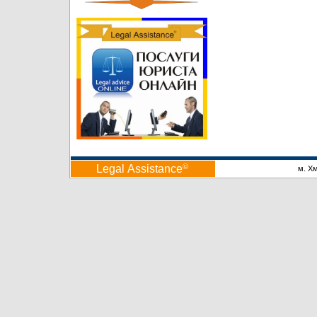
©
Legal Аssistance
м. Х