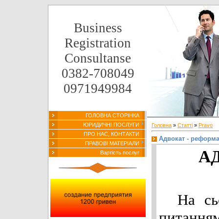
Business
Registration
Consultanse
0382-708049
0971949984
ГОЛОВНА СТОРІНКА
ЮРИДИЧНІ ПОСЛУГИ
Головна
»
Статті
»
Pravo
ПРО НАС, КОНТАКТИ
Адвокат - реформа
ПРАВОВІ МАТЕРІАЛИ
А
Вартість послуг
На сьог
питання