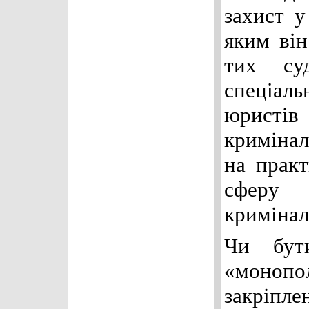
захист у
яким ві
тих суд
спеціал
юристів
криміна
на прак
сферу
кримінал
Чи бут
«моноп
закріпле