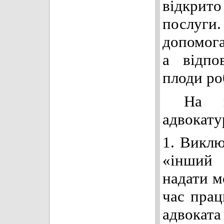
відкрито
послуг
допомога
а відпо
плоди ро
На на
адвокату
1. Виклю
«інший 
надати м
час прац
адвоката