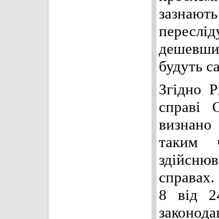
зазна
переслі
дешевши
будуть с
Згідно 
справі 
визнано
таким 
здійсню
справах
8 від 2
законода