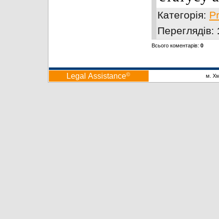
Категорія
:
P
Переглядів
:
Всього коментарів
:
0
©
Legal Аssistance
м. Х