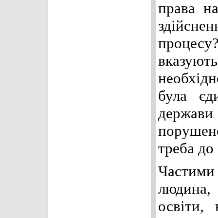
права н
здійсне
проце
вказують
необхід
була єд
держави
порушен
треба до
Частими
людина,
освіти,