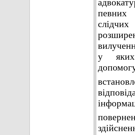
адвокат
певних 
слідчи
розшире
вилученн
у яких
допомогу
встано
відпов
інформац
поверн
здійснен