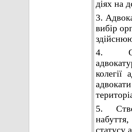
діях на 
3. Адвок
вибір ор
здійснюю
4. Ос
адвокат
колегії 
адвокати
територі
5. Ств
набуття
статусу 