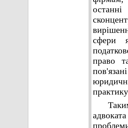
останні
сконце
вирішенн
сфери я
податко
право т
пов'язан
юриди
практику
Таким 
адвока
проблем