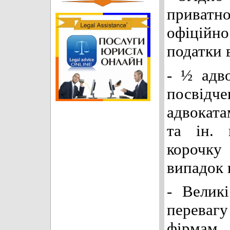
приватн
офіцій
податки в
- ½ адв
посвідч
адвоката
та ін. 
корочк
випадок 
- Велик
переваг
фірмам,