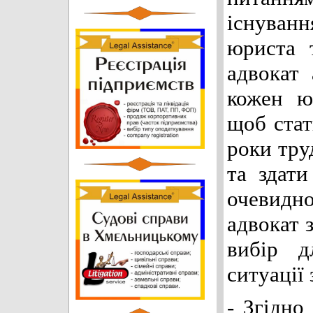
існуванн
юриста 
адвокат
кожен ю
щоб стат
роки тру
та здат
очевидн
адвокат 
вибір д
ситуації 
- Згідно